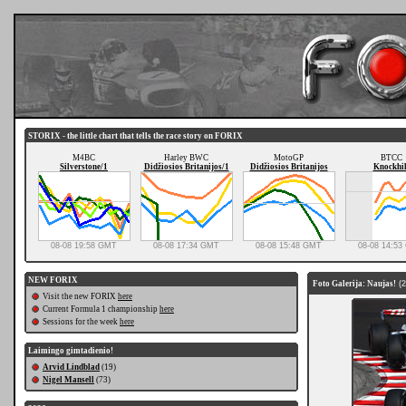
STORIX - the little chart that tells the race story on FORIX
M4BC
Harley BWC
MotoGP
BTCC
Silverstone/1
Didžiosios Britanijos/1
Didžiosios Britanijos
Knockhil
08-08 19:58 GMT
08-08 17:34 GMT
08-08 15:48 GMT
08-08 14:5
NEW FORIX
Foto Galerija: Naujas!
(2
Visit the new FORIX
here
Current Formula 1 championship
here
Sessions for the week
here
Laimingo gimtadienio!
Arvid Lindblad
(19)
Nigel Mansell
(73)