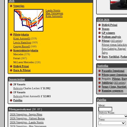
2026
Vengrijos
Lando Norris
Max Verstappen
Kimi Antonelli
1950-2026
Didieji Prizai
Trasos
GP winners
Pilotų įskaita
Podium analysis
Kimi Antonelli
(219)
Pilotai
(
All series
)
Lewis Hamilton
(169)
Pilotai vienas šalia kit
George Russell
(160)
Foto Galerija: Naujas!
Konstruktorių įskaita
Šalys
Mercedes
(379)
Daro
,
Varikliai
,
Pada
Ferrari
(307)
McLaren/Mercedes
(220)
Statistika
Didieji Prizai
Daro & Pilotai
Pasaulio čempionai
Pilotų super-čempion
Pergalės:
Pilotas
,
Dary
Season testing
Jubiliejai
(
All series
)
20 Vasaris
Šonas į šoną, Startinė
Bahrain
Charles Leclerc
1'31.992
Running sequences
19 Vasaris
Bahrain
Kimi Antonelli
1'32.803
Paieška
Paieška
Metai:
Pilotų pasisakymai
(30 .07.)
Didysis Prizas:
2026 Vengrijos - Sergio Pérez
2026 Vengrijos - Valtteri Bottas
Trasa:
2026 Vengrijos - Lando Norris
2026 Vengrijos - Max Verstappen