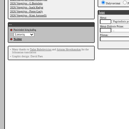
2026 Vengrijos - G.Bortoleto
Dalyvavimai
P
2026 Vengrijos - Isack Hadjar
2026 Vengrijos - Pierre Gasly
Šokti
2026 Vengrijos - Kimi Antonelli
Metai:
++
Metai-Didysis Prizas:
Pasirinkti kitą kalbą
Pilotas:
Twitter
•
Many thanks to
Tadas Bubelevicius
and
Arturas Shveikauskas
for the
lithuanian translation
•
Graphic design: David Paes