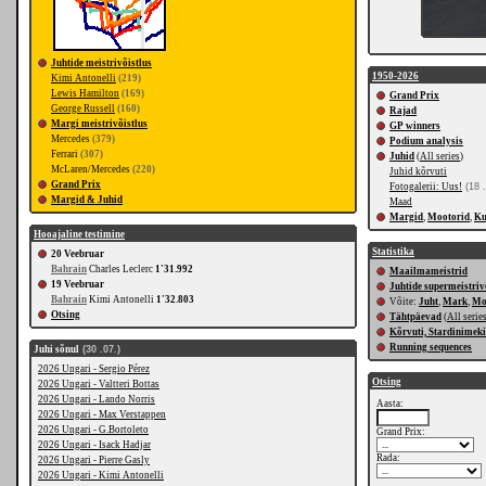
Juhtide meistrivõistlus
1950-2026
Kimi Antonelli
(219)
Lewis Hamilton
(169)
Grand Prix
George Russell
(160)
Rajad
Margi meistrivõistlus
GP winners
Mercedes
(379)
Podium analysis
Ferrari
(307)
Juhid
(
All series
)
McLaren/Mercedes
(220)
Juhid kõrvuti
Grand Prix
Fotogalerii: Uus!
(18 .
Margid & Juhid
Maad
Margid
,
Mootorid
,
K
Hooajaline testimine
Statistika
20 Veebruar
Bahrain
Charles Leclerc
1'31.992
Maailmameistrid
19 Veebruar
Juhtide supermeistriv
Bahrain
Kimi Antonelli
1'32.803
Võite:
Juht
,
Mark
,
Mo
Otsing
Tähtpäevad
(
All serie
Kõrvuti, Stardinimeki
Running sequences
Juhi sõnul
(30 .07.)
2026 Ungari - Sergio Pérez
Otsing
2026 Ungari - Valtteri Bottas
2026 Ungari - Lando Norris
Aasta:
2026 Ungari - Max Verstappen
2026 Ungari - G.Bortoleto
Grand Prix:
2026 Ungari - Isack Hadjar
Rada:
2026 Ungari - Pierre Gasly
2026 Ungari - Kimi Antonelli