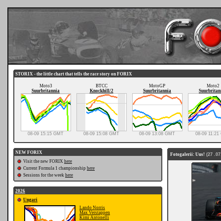
STORIX - the little chart that tells the race story on FORIX
Moto3
BTCC
MotoGP
Moto2
Suurbritannia
Knockhill/2
Suurbritannia
Suurbritan
08-09 15:15 GMT
08-09 15:08 GMT
08-09 13:08 GMT
08-09 11:2
NEW FORIX
Fotogalerii: Uus!
(27 .07
Visit the new FORIX
here
Current Formula 1 championship
here
Sessions for the week
here
2026
Ungari
Lando Norris
Max Verstappen
Kimi Antonelli