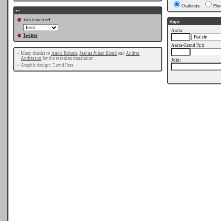
Osalemisi
Pho
++
Vali teine keel
Hüpe
Aasta:
Twitter
Aasta-Grand Prix:
•
Many thanks to
Andri Rebane
,
Jaanus Juhan Illend
and
Andres
Andresson
for the estonian translation
Juht:
•
Graphic design: David Paes