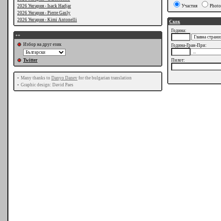
2026 Унгария - Isack Hadjar
Участия
Photo
2026 Унгария - Pierre Gasly
2026 Унгария - Kimi Antonelli
Скок
Година:
++
Избор на друг език
Година-Гран-При:
Twitter
Пилот:
•
Many thanks to
Danyo Danev
for the bulgarian translation
•
Graphic design: David Paes