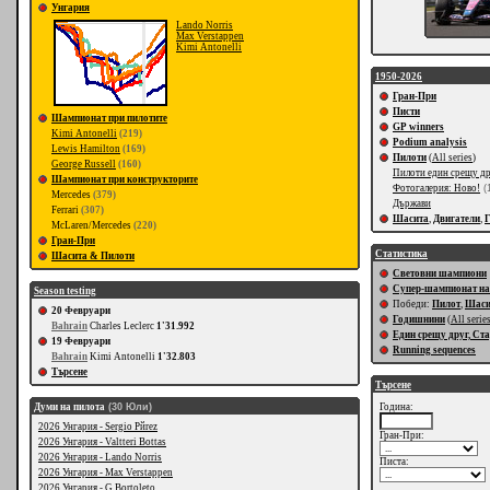
Унгария
Lando Norris
Max Verstappen
Kimi Antonelli
1950-2026
Гран-При
Писти
Шампионат при пилотите
GP winners
Kimi Antonelli
(219)
Podium analysis
Lewis Hamilton
(169)
Пилоти
(
All series
)
George Russell
(160)
Пилоти един срещу д
Шампионат при конструкторите
Фотогалерия: Ново!
(
Mercedes
(379)
Държави
Ferrari
(307)
Шасита
,
Двигатели
,
McLaren/Mercedes
(220)
Гран-При
Статистика
Шасита & Пилоти
Световни шампиони
Супер-шампионат на
Season testing
Победи:
Пилот
,
Шас
20 Февруари
Годишнини
(
All serie
Bahrain
Charles Leclerc
1'31.992
Един срещу друг, Ст
19 Февруари
Running sequences
Bahrain
Kimi Antonelli
1'32.803
Търсене
Търсене
Думи на пилота
(30 Юли)
Година:
2026 Унгария - Sergio Pйrez
Гран-При:
2026 Унгария - Valtteri Bottas
2026 Унгария - Lando Norris
Писта:
2026 Унгария - Max Verstappen
2026 Унгария - G.Bortoleto