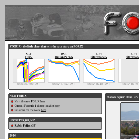
STORIX - the little chart that tells the race story on FORIX
SGT
BSB
GB4
GB4
Fuji/2
Oulton Park/6
Silverstone/5
Silverston
08-03 07:58 GMT
08-02 17:04 GMT
08-02 16:40 GMT
08-02 16:3
NEW FORIX
Фотогалерия: Ново!
(27
Visit the new FORIX
here
Current Formula 1 championship
here
Sessions for the week
here
Честит Рожден Ден!
Robin Frijns
(35)
2026