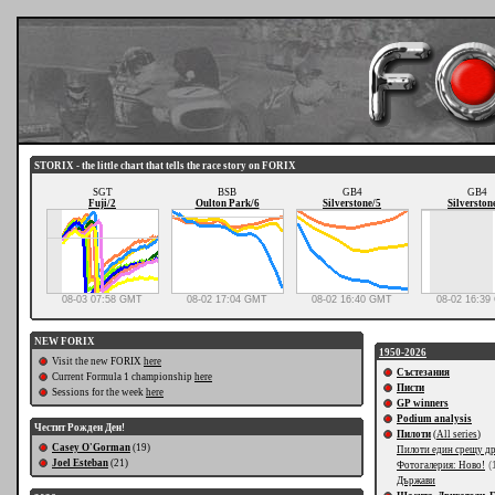
STORIX - the little chart that tells the race story on FORIX
SGT
BSB
GB4
GB4
Fuji/2
Oulton Park/6
Silverstone/5
Silverston
08-03 07:58 GMT
08-02 17:04 GMT
08-02 16:40 GMT
08-02 16:3
NEW FORIX
1950-2026
Visit the new FORIX
here
Състезания
Current Formula 1 championship
here
Писти
Sessions for the week
here
GP winners
Podium analysis
Честит Рожден Ден!
Пилоти
(
All series
)
Casey O'Gorman
(19)
Пилоти един срещу д
Joel Esteban
(21)
Фотогалерия: Ново!
(
Държави