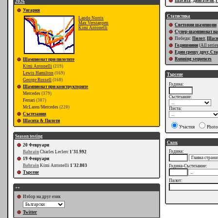
Шасита
,
Двигатели
,
2026
Унгария
Статистика
Lando Norris
Max Verstappen
Световни шампиони
Kimi Antonelli
Супер-шампионат на
Победи:
Пилот
,
Шас
Годишнини
(
All serie
Един срещу друг, Ст
Running sequences
Шампионат при пилотите
Kimi Antonelli
(219)
Lewis Hamilton
(169)
Търсене
George Russell
(160)
Година:
Шампионат при конструкторите
Mercedes
(379)
Състезание:
Ferrari
(307)
McLaren/Mercedes
(220)
Писта:
Състезания
Шасита & Пилоти
Участия
Photo
Season testing
Скок
20 Февруари
Година:
Bahrain
Charles Leclerc
1'31.992
19 Февруари
Bahrain
Kimi Antonelli
1'32.803
Година-Състезание:
Търсене
Пилот:
++
Избор на друг език
Twitter