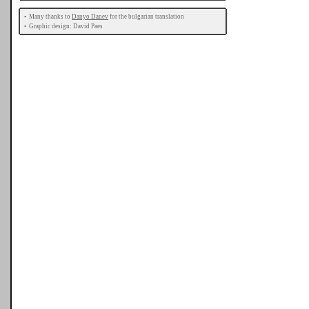
•
Many thanks to
Danyo Danev
for the bulgarian translation
•
Graphic design: David Paes