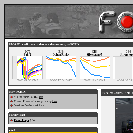
STORIX - the little chart that tells the race story on FORIX
SGT
BSB
GB4
GB4
Fuji/2
Oulton Park/6
Silverstone/5
Silverston
08-03 07:58 GMT
08-02 17:04 GMT
08-02 16:40 GMT
08-02 16:3
NEW FORIX
Foto?raf Galerisi: Yeni!
(
Visit the new FORIX
here
Current Formula 1 championship
here
Sessions for the week
here
Mutlu yillar!
Robin Frijns
(35)
2026