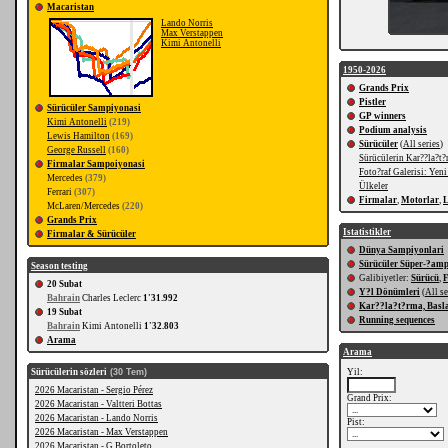
Macaristan
Lando Norris
Max Verstappen
Kimi Antonelli
1950-2026
Grands Prix
Pistler
Sürücüler Sampiyonasi
GP winners
Kimi Antonelli
(219)
Podium analysis
Lewis Hamilton
(169)
Sürücüler
(
All series
)
George Russell
(160)
Sürücülerin Kar??la?t?
Firmalar Sampoiyonasi
Foto?raf Galerisi: Yeni
Mercedes
(379)
Ülkeler
Ferrari
(307)
Firmalar
,
Motorlar
,
L
McLaren/Mercedes
(220)
Grands Prix
Istatistikler
Firmalar & Sürücüler
Dünya Sampiyonlari
Sürücüler Süper-?am
Season testing
Galibiyetler:
Sürücü
,
20 Subat
Y?l Dönümleri
(
All se
Bahrain
Charles Leclerc
1'31.992
Kar??la?t?rma, Basla
19 Subat
Running sequences
Bahrain
Kimi Antonelli
1'32.803
Arama
Arama
Sürücülerin sözleri
(30 Tem)
Yil:
2026 Macaristan - Sergio Pérez
Grand Prix:
2026 Macaristan - Valtteri Bottas
2026 Macaristan - Lando Norris
Pist:
2026 Macaristan - Max Verstappen
2026 Macaristan - G.Bortoleto