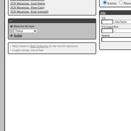
2026 Macaristan - Isack Hadjar
Katılım
Photo
2026 Macaristan - Pierre Gasly
2026 Macaristan - Kimi Antonelli
Atla
Yil:
++
Baska bir dil seçin
Yil-Grand Prix:
Twitter
Sürücü:
•
Many thanks to
Baris Nefesoglu
for the turkish translation
•
Graphic design: David Paes