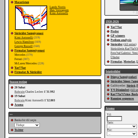
Macaristan
Lando Norris
Max Verstappen
©
M
Kimi Antonelli
1950-2026
Yar??lar
Pistler
Sürücüler Sampiyonasi
GP winners
Kimi Antonelli
(219)
Podium analysis
Lewis Hamilton
(169)
Sürücüler
(
All series
)
George Russell
(160)
Sürücülerin Kar??la?t?
Firmalar Sampoiyonasi
Foto?raf Galerisi: Yeni
Mercedes
(379)
Ülkeler
Ferrari
(307)
Firmalar
,
Motorlar
,
L
McLaren/Mercedes
(220)
Yar??lar
Istatistikler
Firmalar & Sürücüler
Dünya Sampiyonlari
Sürücüler Süper-?am
Season testing
Galibiyetler:
Sürücü
,
20 Subat
Y?l Dönümleri
(
All se
Bahrain
Charles Leclerc
1'31.992
Kar??la?t?rma, Basla
19 Subat
Running sequences
Bahrain
Kimi Antonelli
1'32.803
Arama
Arama
++
Yil:
Baska bir dil seçin
Yaris:
Twitter
Pist: