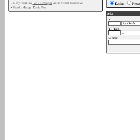
•
Many thanks to
Baris Nefesoglu
for the turkish translation
Katılım
Photo
•
Graphic design: David Paes
Atla
Yil:
Yil-Yaris:
Sürücü: