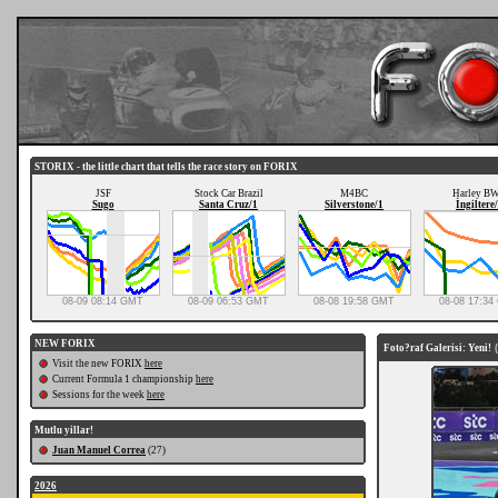
STORIX - the little chart that tells the race story on FORIX
JSF
Stock Car Brazil
M4BC
Harley B
Sugo
Santa Cruz/1
Silverstone/1
İngiltere
08-09 08:14 GMT
08-09 06:53 GMT
08-08 19:58 GMT
08-08 17:3
NEW FORIX
Foto?raf Galerisi: Yeni!
(
Visit the new FORIX
here
Current Formula 1 championship
here
Sessions for the week
here
Mutlu yillar!
Juan Manuel Correa
(27)
2026