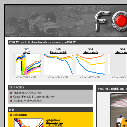
STORIX - the little chart that tells the race story on FORIX
SGT
BSB
GB4
GB4
Fuji/2
Oulton Park/6
Silverstone/5
Silverston
08-03 07:58 GMT
08-02 17:04 GMT
08-02 16:40 GMT
08-02 16:3
NEW FORIX
Foto?raf Galerisi: Yeni!
(
Visit the new FORIX
here
Current Formula 1 championship
here
Sessions for the week
here
2026
Macaristan
Lando Norris
Max Verstappen
Kimi Antonelli