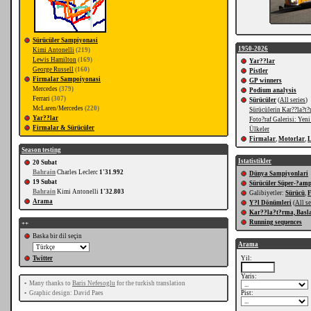
Sürücüler Sampiyonasi
1950-2026
Kimi Antonelli
(219)
Lewis Hamilton
(169)
Yar??lar
George Russell
(160)
Pistler
Firmalar Sampoiyonasi
GP winners
Mercedes
(379)
Podium analysis
Ferrari
(307)
Sürücüler
(
All series
)
McLaren/Mercedes
(220)
Sürücülerin Kar??la?t?
Yar??lar
Foto?raf Galerisi: Yeni
Firmalar & Sürücüler
Ülkeler
Firmalar
,
Motorlar
,
L
Season testing
Istatistikler
20 Subat
Bahrain
Charles Leclerc
1'31.992
Dünya Sampiyonlari
19 Subat
Sürücüler Süper-?am
Bahrain
Kimi Antonelli
1'32.803
Galibiyetler:
Sürücü
,
Arama
Y?l Dönümleri
(
All se
Kar??la?t?rma, Basla
Running sequences
++
Baska bir dil seçin
Arama
Twitter
Yil:
Yaris:
•
Many thanks to
Baris Nefesoglu
for the turkish translation
•
Graphic design: David Paes
Pist: