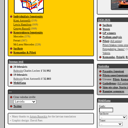
Individuālais čempionāts
1950-2026
Kimi Antonelli
(219)
Lewis Hamilton
(169)
Sacīkste
George Russell
(160)
Trases
Konstruktoru čempionāts
GP winners
Mercedes
(379)
Podium analysis
Ferrari
(307)
Piloti
(
All series
)
McLaren/Mercedes
(220)
Piloti blakus viens ot
Sacīkste
Fotogalerija: Jauns!
(1
Komandas & Piloti
Valstis
Komandas
,
Dzinēji
,
R
Sezonas testi
Statistika
20 februāris
Bahrain
Charles Leclerc
1'31.992
Pasaules čempioni
19 februāris
Pilotu superčempionā
Bahrain
Kimi Antonelli
1'32.803
Uzvaras:
Pilots
,
Koma
Meklēšana
Gadadienas
(
All serie
Sāns pie sāna, Starta
Running sequences
++
Citas valodas izvēle
Meklēšana
Twitter
Gads:
Sacīkste:
•
Many thanks to
Arturs Ruseckis
for the latvian translation
•
Graphic design: David Paes
Trase: