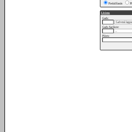
Piedalīšanās
P
Lēciens
Gads:
Gads-Sacīkste:
Pilots: