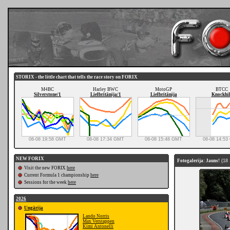
STORIX - the little chart that tells the race story on FORIX
M4BC
Harley BWC
MotoGP
BTCC
Silverstone/1
Lielbritānija/1
Lielbritānija
Knockhil
08-08 19:58 GMT
08-08 17:34 GMT
08-08 15:48 GMT
08-08 14:5
NEW FORIX
Fotogalerija: Jauns!
(18 
Visit the new FORIX
here
Current Formula 1 championship
here
Sessions for the week
here
2026
Ungārija
Lando Norris
Max Verstappen
Kimi Antonelli