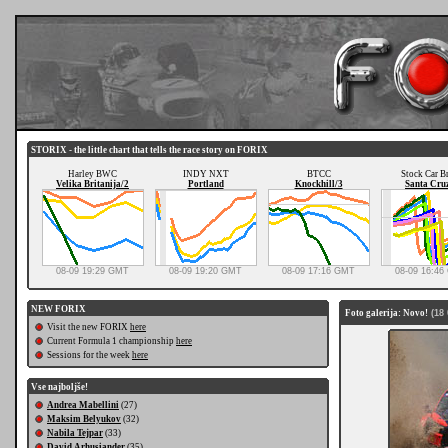
STORIX - the little chart that tells the race story on FORIX
Harley BWC
INDY NXT
BTCC
Stock Car Br
Velika Britanija/2
Portland
Knockhill/3
Santa Cru
08-09 19:29 GMT
08-09 19:20 GMT
08-09 17:16 GMT
08-09 16:4
NEW FORIX
Foto galerija: Novo!
(18 
Visit the new FORIX
here
Current Formula 1 championship
here
Sessions for the week
here
Vse najboljše!
Andrea Mabellini
(27)
Maksim Belyukov
(32)
Nabila Tejpar
(33)
David Arhusiander
(35)