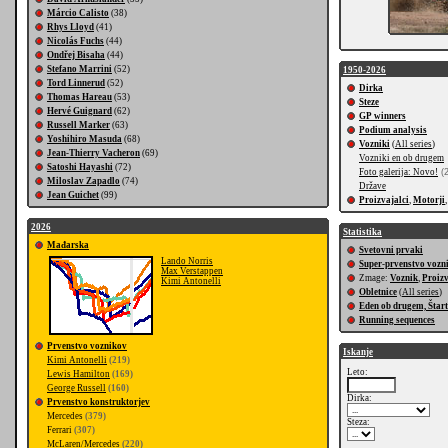
Márcio Calisto
(38)
Rhys Lloyd
(41)
Nicolás Fuchs
(44)
Ondřej Bisaha
(44)
Stefano Marrini
(52)
1950-2026
Tord Linnerud
(52)
Dirka
Thomas Hareau
(53)
Steze
Hervé Guignard
(62)
GP winners
Russell Marker
(63)
Podium analysis
Yoshihiro Masuda
(68)
Vozniki
(
All series
)
Jean-Thierry Vacheron
(69)
Vozniki en ob drugem
Satoshi Hayashi
(72)
Foto galerija: Novo!
(2
Miloslav Zapadlo
(74)
Države
Jean Guichet
(99)
Proizvajalci
,
Motorji
2026
Statistika
Mađarska
Svetovni prvaki
Lando Norris
Super-prvenstvo vozn
Max Verstappen
Zmage:
Voznik
,
Proizv
Kimi Antonelli
Obletnice
(
All series
)
Eden ob drugem, Štart
Running sequences
Prvenstvo voznikov
Iskanje
Kimi Antonelli
(219)
Leto:
Lewis Hamilton
(169)
George Russell
(160)
Dirka:
Prvenstvo konstruktorjev
Mercedes
(379)
Steza:
Ferrari
(307)
McLaren/Mercedes
(220)