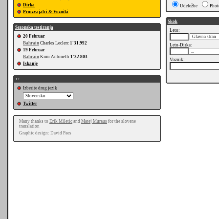
Dirka
Udeležbe
Phot
Proizvajalci & Vozniki
Skok
Sezonska testiranja
Leto:
20 Februar
Bahrain
Charles Leclerc
1'31.992
Leto-Dirka:
19 Februar
Bahrain
Kimi Antonelli
1'32.803
Voznik:
Iskanje
++
Izberite drug jezik
Twitter
Many thanks to
Erik Miletic
and
Matej Muraus
for the slovene
translation
Graphic design: David Paes