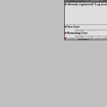
Already registered? Log in n
New User
Click here
to sign up now for one o
Returning User
Click here
to upgrade or renew your
Contatta il
coordinatore
della sezione itali