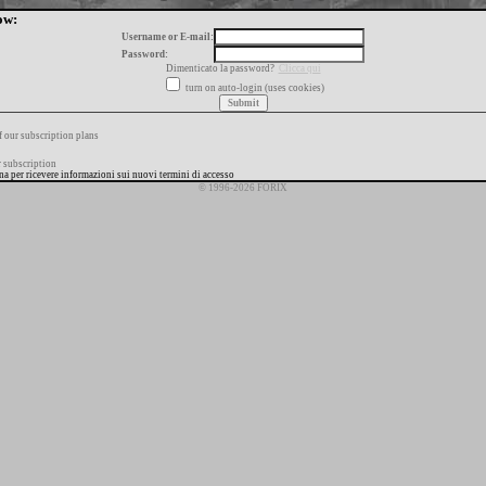
ow:
Username or E-mail:
Password:
Dimenticato la password?
Clicca qui
turn on auto-login (uses cookies)
f our subscription plans
 subscription
ana per ricevere informazioni sui nuovi termini di accesso
© 1996-2026 FORIX