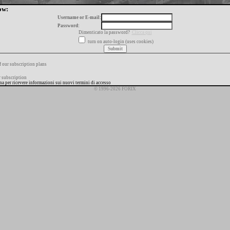
ow:
Username or E-mail:
Password:
Dimenticato la password?
Clicca qui
turn on auto-login (uses cookies)
f our subscription plans
 subscription
ana per ricevere informazioni sui nuovi termini di accesso
© 1996-2026 FORIX