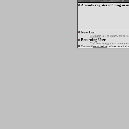
Already registered? Log in n
New User
Click here
to sign up now for one o
Returning User
Click here
to upgrade or renew your
Contatta il
coordinatore
della sezione itali