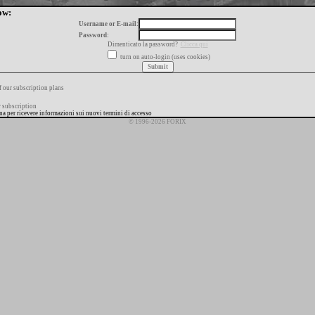
ow:
Username or E-mail:
Password:
Dimenticato la password?
Clicca qui
turn on auto-login (uses cookies)
f our subscription plans
 subscription
ana per ricevere informazioni sui nuovi termini di accesso
© 1996-2026 FORIX