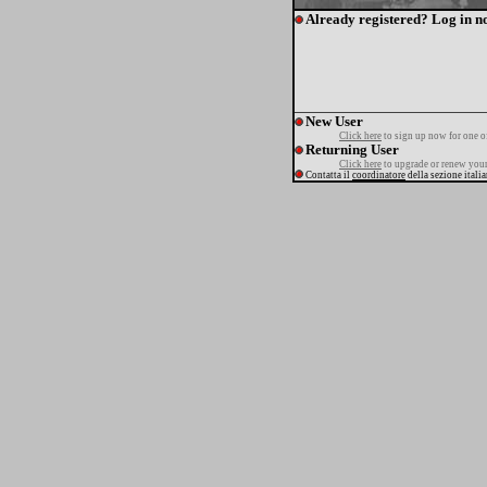
Already registered? Log in n
New User
Click here
to sign up now for one o
Returning User
Click here
to upgrade or renew your
Contatta il
coordinatore
della sezione itali