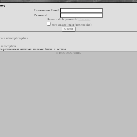
ow:
Username or E-mail:
Password:
Dimenticato la password?
Clicca qui
turn on auto-login (uses cookies)
f our subscription plans
 subscription
ana per ricevere informazioni sui nuovi termini di accesso
© 1996-2026 FORIX