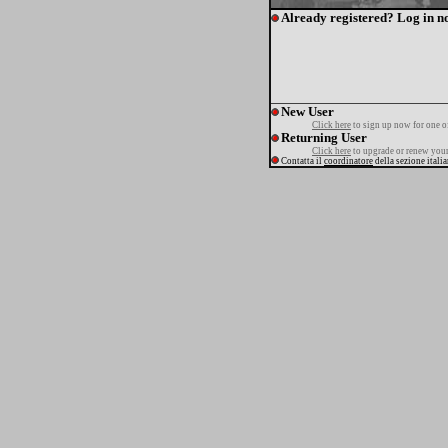
Already registered? Log in n
New User
Click here
to sign up now for one o
Returning User
Click here
to upgrade or renew your
Contatta il
coordinatore
della sezione itali