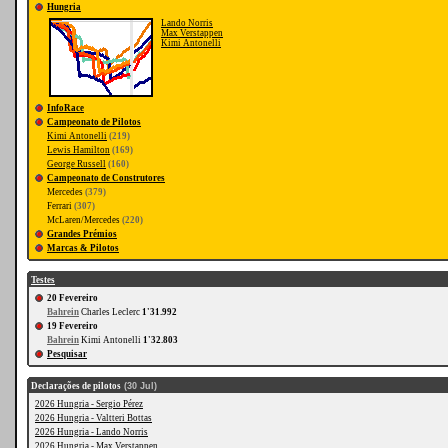
Hungria
Lando Norris
Max Verstappen
Kimi Antonelli
InfoRace
Campeonato de Pilotos
Kimi Antonelli
(219)
Lewis Hamilton
(169)
George Russell
(160)
Campeonato de Construtores
Mercedes
(379)
Ferrari
(307)
McLaren/Mercedes
(220)
Grandes Prémios
Marcas & Pilotos
Testes
20 Fevereiro
Bahrein
Charles Leclerc
1'31.992
19 Fevereiro
Bahrein
Kimi Antonelli
1'32.803
Pesquisar
Declarações de pilotos
(30 Jul)
2026 Hungria - Sergio Pérez
2026 Hungria - Valtteri Bottas
2026 Hungria - Lando Norris
2026 Hungria - Max Verstappen