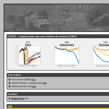
STORIX - o pequeno gráfico que conta a história da corrida no FORIX
SGT
BSB
GB4
Fuji/2
Oulton Park/6
Silverston
08-03 07:58 GMT
08-02 17:04 GMT
08-02 16:4
NEW FORIX
Visit the new FORIX
here
Current Formula 1 championship
here
Sessions for the week
here
Parabéns!
Robin Frijns
(35)
2026