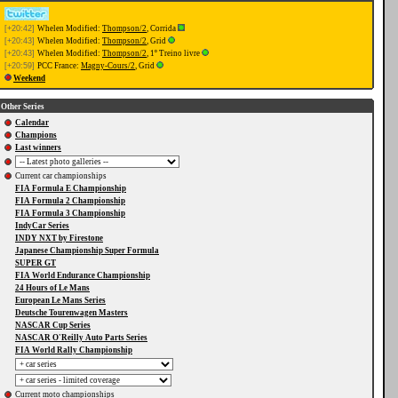
[+20:42]
Whelen Modified:
Thompson/2
, Corrida
[+20:43]
Whelen Modified:
Thompson/2
, Grid
[+20:43]
Whelen Modified:
Thompson/2
, 1º Treino livre
[+20:59]
PCC France:
Magny-Cours/2
, Grid
Weekend
Other Series
Calendar
Champions
Last winners
Current car championships
FIA Formula E Championship
FIA Formula 2 Championship
FIA Formula 3 Championship
IndyCar Series
INDY NXT by Firestone
Japanese Championship Super Formula
SUPER GT
FIA World Endurance Championship
24 Hours of Le Mans
European Le Mans Series
Deutsche Tourenwagen Masters
NASCAR Cup Series
NASCAR O'Reilly Auto Parts Series
FIA World Rally Championship
Current moto championships