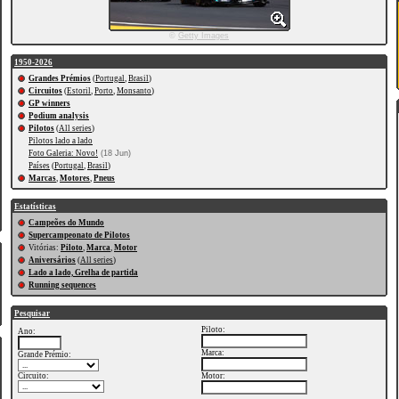
©
Getty Images
1950-2026
Grandes Prémios
(
Portugal
,
Brasil
)
Circuitos
(
Estoril
,
Porto
,
Monsanto
)
GP winners
Podium analysis
Pilotos
(
All series
)
Pilotos lado a lado
Foto Galeria: Novo!
(18 Jun)
Países
(
Portugal
,
Brasil
)
Marcas
,
Motores
,
Pneus
Estatísticas
Campeões do Mundo
Supercampeonato de Pilotos
Vitórias:
Piloto
,
Marca
,
Motor
Aniversários
(
All series
)
Lado a lado, Grelha de partida
Running sequences
Pesquisar
Piloto:
Ano:
Marca:
Grande Prémio:
Circuito:
Motor: