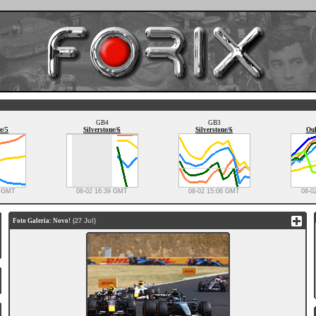
GB4
GB3
e/5
Silverstone/6
Silverstone/6
Oul
0 GMT
08-02 16:39 GMT
08-02 15:06 GMT
08-0
Foto Galeria: Novo!
(27 Jul)