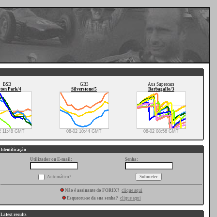
BSB
GB3
Aus Supercars
ton Park/4
Silverstone/5
Barbagallo/3
2 11:48 GMT
08-02 10:44 GMT
08-02 08:56 GMT
Identificação
Utilizador ou E-mail:
Senha:
Automático?
Não é assinante do FORIX?
clique aqui
Esqueceu-se da sua senha?
clique aqui
Latest results