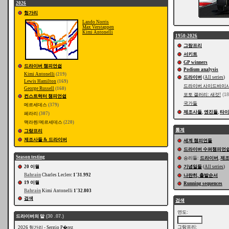
2026
헝가리
Lando Norris
Max Verstappen
Kimi Antonelli
1950-2026
그랑프리
서키트
GP winners
드라이버 챔피언쉽
Podium analysis
Kimi Antonelli
(219)
드라이버
(
All series
)
Lewis Hamilton
(169)
드라이버 사이드바이
George Russell
(160)
포토 갤러리: 새것!
(18
컨스트럭터 챔피언쉽
국가들
메르세데스
(379)
제조사들
,
엔진들
,
타이
페라리
(307)
맥라렌/메르세데스
(220)
통계
그랑프리
제조사들 & 드라이버
세계 챔피언들
드라이버 수퍼챔피언
Season testing
승리들:
드라이버
,
제
20 이월
기념일들
(
All series
)
Bahrain
Charles Leclerc
1'31.992
나란히, 출발순서
19 이월
Running sequences
Bahrain
Kimi Antonelli
1'32.803
검색
검색
연도:
드라이버의 말
(30 .07.)
그랑프리:
2026 헝가리 - Sergio P�rez