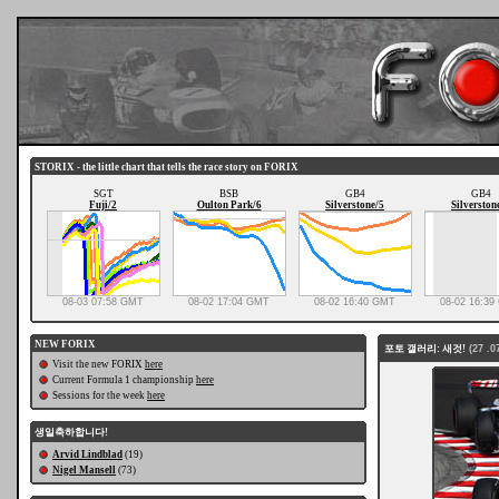
STORIX - the little chart that tells the race story on FORIX
SGT
BSB
GB4
GB4
Fuji/2
Oulton Park/6
Silverstone/5
Silverston
08-03 07:58 GMT
08-02 17:04 GMT
08-02 16:40 GMT
08-02 16:3
NEW FORIX
포토 갤러리: 새것!
(27 .07
Visit the new FORIX
here
Current Formula 1 championship
here
Sessions for the week
here
생일축하합니다!
Arvid Lindblad
(19)
Nigel Mansell
(73)