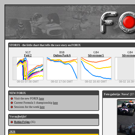
STORIX - the little chart that tells the race story on FORIX
SGT
BSB
GB4
GB4
Fuji/2
Oulton Park/6
Silverstone/5
Silverston
08-03 07:58 GMT
08-02 17:04 GMT
08-02 16:40 GMT
08-02 16:3
NEW FORIX
Foto galerija: Novo!
(27 
Visit the new FORIX
here
Current Formula 1 championship
here
Sessions for the week
here
Vse najboljše!
Robin Frijns
(35)
2026