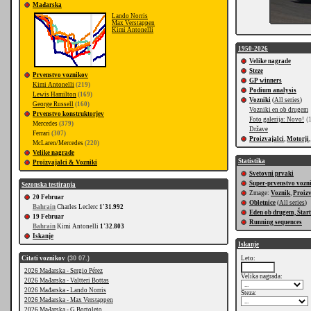
Mađarska
Lando Norris
Max Verstappen
Kimi Antonelli
1950-2026
Velike nagrade
Steze
Prvenstvo voznikov
GP winners
Kimi Antonelli
(219)
Podium analysis
Lewis Hamilton
(169)
Vozniki
(
All series
)
George Russell
(160)
Vozniki en ob drugem
Prvenstvo konstruktorjev
Foto galerija: Novo!
(1
Mercedes
(379)
Države
Ferrari
(307)
Proizvajalci
,
Motorji
McLaren/Mercedes
(220)
Velike nagrade
Statistika
Proizvajalci & Vozniki
Svetovni prvaki
Super-prvenstvo vozn
Sezonska testiranja
Zmage:
Voznik
,
Proizv
20 Februar
Obletnice
(
All series
)
Bahrain
Charles Leclerc
1'31.992
Eden ob drugem, Štart
19 Februar
Running sequences
Bahrain
Kimi Antonelli
1'32.803
Iskanje
Iskanje
Citati voznikov
(30 07.)
Leto:
2026 Mađarska - Sergio Pérez
Velika nagrada:
2026 Mađarska - Valtteri Bottas
2026 Mađarska - Lando Norris
Steza:
2026 Mađarska - Max Verstappen
2026 Mađarska - G.Bortoleto