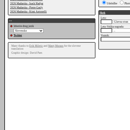
2026 Mađarska - Isack Hadjar
Udeležbe
Phot
2026 Mađarska - Pierre Gasly
2026 Mađarska - Kimi Antonelli
Skok
Leto:
++
Izberite drug jezik
Leto-Velika nagrada:
Twitter
Voznik:
Many thanks to
Erik Miletic
and
Matej Muraus
for the slovene
translation
Graphic design: David Paes