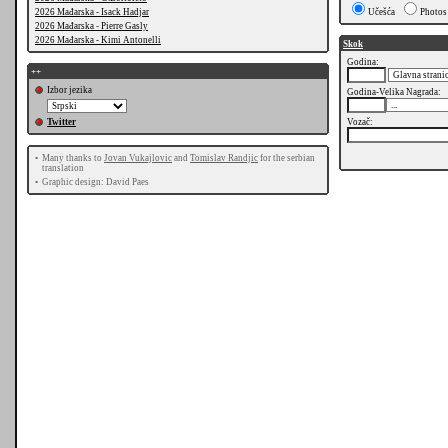
2026 Mađarska - Isack Hadjar
Učešća
Photos
2026 Mađarska - Pierre Gasly
2026 Mađarska - Kimi Antonelli
Skok
Godina:
++
Izbor jezika
Godina-Velika Nagrada:
Twitter
Vozač:
•
Many thanks to
Jovan Vukajlovic
and
Tomislav Randjic
for the serbian
translation
•
Graphic design: David Paes