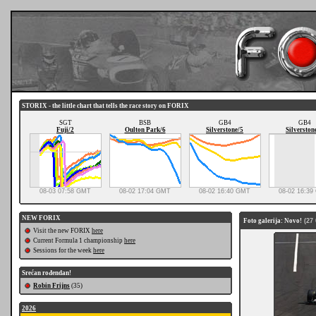
STORIX - the little chart that tells the race story on FORIX
SGT
BSB
GB4
GB4
Fuji/2
Oulton Park/6
Silverstone/5
Silverston
08-03 07:58 GMT
08-02 17:04 GMT
08-02 16:40 GMT
08-02 16:3
NEW FORIX
Foto galerija: Novo!
(27 
Visit the new FORIX
here
Current Formula 1 championship
here
Sessions for the week
here
Srećan rođendan!
Robin Frijns
(35)
2026