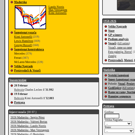
Mađarska
Lando Norris
Max Verstappen
Kimi Antonelli
1950-2026
Velike Nagrade
Staze
Šampionat vozača
GP winners
Kimi Antonelli
(219)
Podium analysis
Lewis Hamilton
(169)
Vozači
(
All series
)
George Russell
(160)
Vozači, rame uz rame
Šampionat konstruktora
Foto galerija: Novo!
(1
Mercedes
(379)
Zemlje
Ferrari
(307)
Proizvođači
,
Motori
,
McLaren/Mercedes
(220)
Velike Nagrade
Statistika
Proizvođači & Vozači
Svetski šampioni
Super-šampionat voz
Season testing
Pobede:
Vozač
,
Proizv
20 Februar
Godišnjice
(
All series
)
Bahrain
Charles Leclerc
1'31.992
Rame uz rame, Startn
19 Februar
Running sequences
Bahrain
Kimi Antonelli
1'32.803
Pretraga
Pretraga
Izjave vozača
(30 07.)
Godina:
2026 Mađarska - Sergio Pérez
Velika Nagrada:
2026 Mađarska - Valtteri Bottas
2026 Mađarska - Lando Norris
Staza:
2026 Mađarska - Max Verstappen
2026 Mađarska - G.Bortoleto